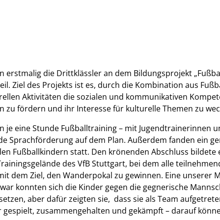
erstmalig die Drittklässler an dem Bildungsprojekt „Fußball 
eil. Ziel des Projekts ist es, durch die Kombination aus Fuß
rellen Aktivitäten die sozialen und kommunikativen Kompe
n zu fördern und ihr Interesse für kulturelle Themen zu we
je eine Stunde Fußballtraining – mit Jugendtrainerinnen u
unde Sprachförderung auf dem Plan. Außerdem fanden ein 
llen Fußballkindern statt. Den krönenden Abschluss bildete 
rainingsgelände des VfB Stuttgart, bei dem alle teilnehme
it dem Ziel, den Wanderpokal zu gewinnen. Eine unserer M
 Zwar konnten sich die Kinder gegen die gegnerische Mannsch
hsetzen, aber dafür zeigten sie, dass sie als Team aufgetrete
ir gespielt, zusammengehalten und gekämpft – darauf können 