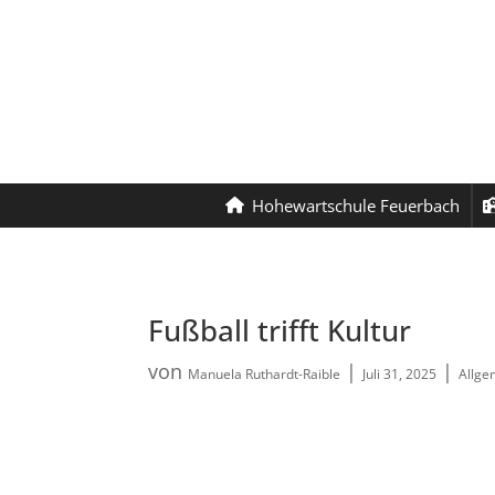
Hohewartschule Feuerbach
Fußball trifft Kultur
von
|
|
Manuela Ruthardt-Raible
Juli 31, 2025
Allge