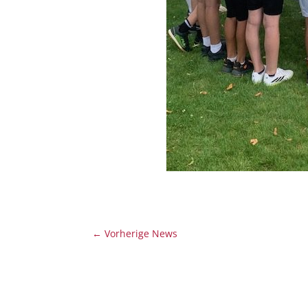
←
Vorherige News